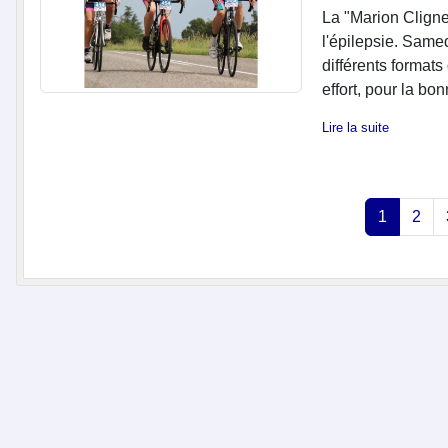
La "Marion Clignet
l'épilepsie. Samed
différents format
effort, pour la bo
Lire la suite
1
2