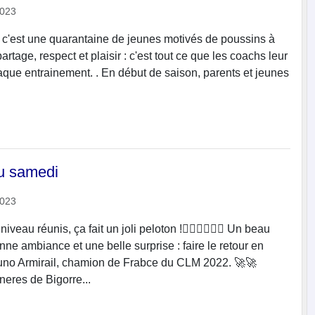
2023
i, c'est une quarantaine de jeunes motivés de poussins à
 partage, respect et plaisir : c'est tout ce que les coachs leur
aque entrainement. . En début de saison, parents et jeunes
TARBES LOURDES PYRENEES
du samedi
2023
veau réunis, ça fait un joli peloton !🚴‍♂️🚴‍♀️🚴‍♀️ Un beau
onne ambiance et une belle surprise : faire le retour en
no Armirail, chamion de Frabce du CLM 2022. 🚀🚀
eres de Bigorre...