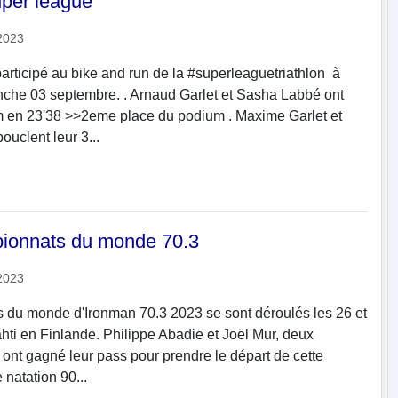
uper league
2023
participé au bike and run de la #superleaguetriathlon à
nche 03 septembre. . Arnaud Garlet et Sasha Labbé ont
m en 23'38 >>2eme place du podium . Maxime Garlet et
uclent leur 3...
pionnats du monde 70.3
2023
 du monde d'Ironman 70.3 2023 se sont déroulés les 26 et
hti en Finlande. Philippe Abadie et Joël Mur, deux
s, ont gagné leur pass pour prendre le départ de cette
natation 90...