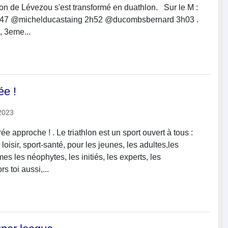
hlon de Lévezou s'est transformé en duathlon. Sur le M :
h47 @michelducastaing 2h52 @ducombsbernard 3h03 .
, 3eme...
ée !
2023
rée approche ! . Le triathlon est un sport ouvert à tous :
loisir, sport-santé, pour les jeunes, les adultes,les
s les néophytes, les initiés, les experts, les
rs toi aussi,...