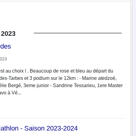
2023
rdes
2023
st au choix ! . Beaucoup de rose et bleu au départ du
s-Tarbes et 3 podium sur le 12km : - Marine atedzoé,
élie Bergé, 3eme junior - Sandrine Tessarieu, 1ere Master
avo à Vé...
riathlon - Saison 2023-2024