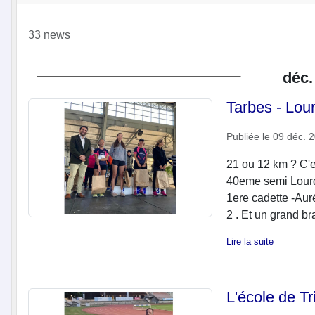
33 news
déc.
Tarbes - Lou
Publiée le
09 déc. 
21 ou 12 km ? C'e
40eme semi Lourde
1ere cadette -Aur
2 . Et un grand br
Lire la suite
L'école de T