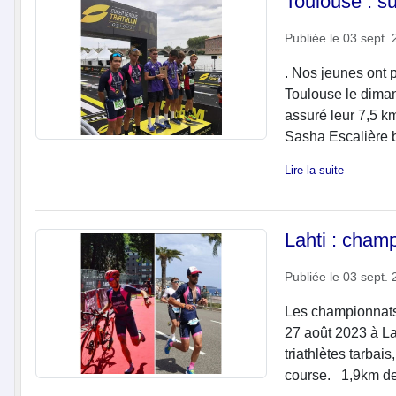
Toulouse : s
Publiée le
03 sept. 
. Nos jeunes ont 
Toulouse le dima
assuré leur 7,5 k
Sasha Escalière bo
Lire la suite
Lahti : cham
Publiée le
03 sept. 
Les championnats
27 août 2023 à La
triathlètes tarbai
course. 1,9km de 