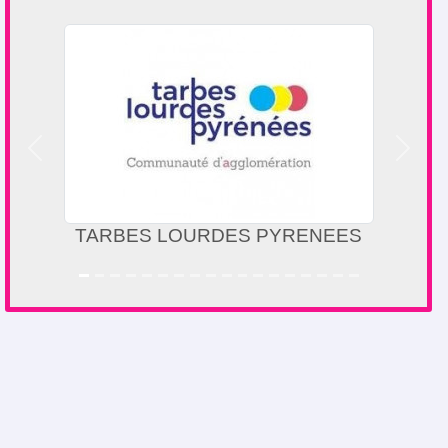
Précedent
Suivan
LIGUE OCCITANIE TRIATHLON