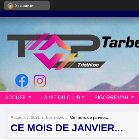
Panneau de gestion des cookies
Se connecter
ACCUEIL
LA VIE DU CLUB
BIGORREMAN
Accueil
2021
Les news
Ce mois de janvier...
CE MOIS DE JANVIER...