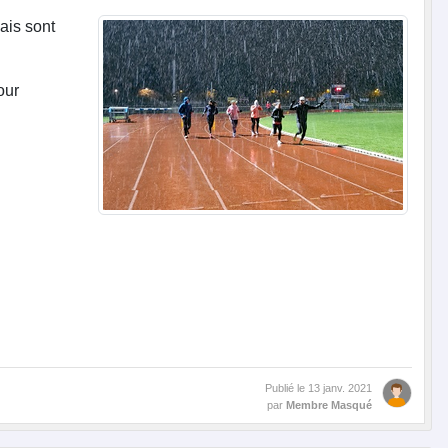
bais sont
our
Publié le
13 janv. 2021
par
Membre Masqué