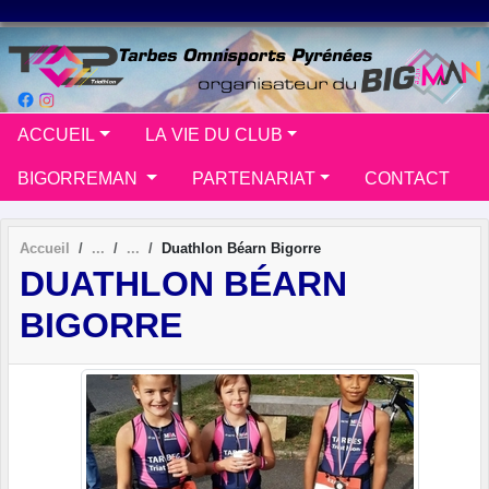
Panneau de gestion des cookies
ACCUEIL
LA VIE DU CLUB
BIGORREMAN
PARTENARIAT
CONTACT
Accueil
Duathlon Béarn Bigorre
DUATHLON BÉARN
BIGORRE