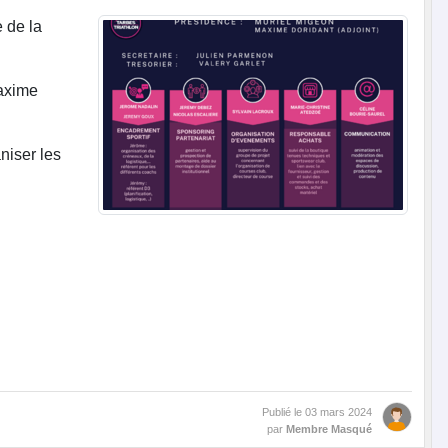
 de la
Maxime
niser les
Publié le
03 mars 2024
par
Membre Masqué