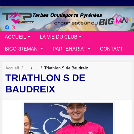
Panneau de gestion des cookies
ACCUEIL
LA VIE DU CLUB
BIGORREMAN
PARTENARIAT
CONTACT
Accueil
Triathlon S de Baudreix
TRIATHLON S DE
BAUDREIX